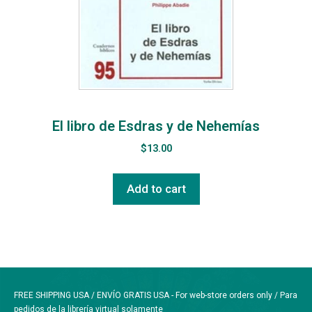
El libro de Esdras y de Nehemías
$
13.00
Add to cart
FREE SHIPPING USA / ENVÍO GRATIS USA - For web-store orders only / Para
pedidos de la librería virtual solamente