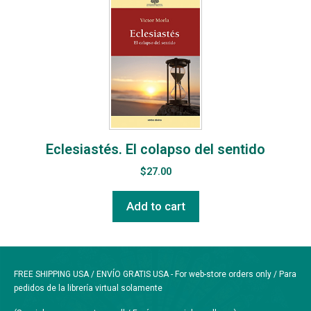
Eclesiastés. El colapso del sentido
$
27.00
Add to cart
FREE SHIPPING USA / ENVÍO GRATIS USA - For web-store orders only / Para
pedidos de la librería virtual solamente