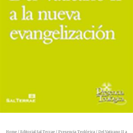
Home
/
Editorial Sal Terrae
/
Presencia Teológica
/ Del Vaticano II a