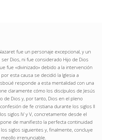
azaret fue un personaje excepcional, y un
 ser Dios, ni fue considerado Hijo de Dios
ue fue «divinizado» debido a la intervención
or esta causa se decidió la Iglesia a
d Sesboüé responde a esta mentalidad con una
pone claramente cómo los discípulos de Jesús
o de Dios y, por tanto, Dios en el pleno
confesión de fe cristiana durante los siglos II
e los siglos IV y V, concretamente desde el
 pone de manifiesto la perfecta continuidad
os siglos siguientes y, finalmente, concluye
 meollo irrenunciable.