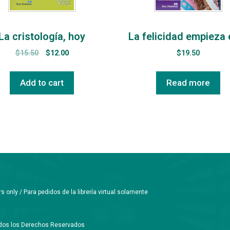
La cristología, hoy
La felicidad empieza e
$
15.50
$
12.00
$
19.50
Add to cart
Read more
only / Para pedidos de la librería virtual solamente
Todos los Derechos Reservados