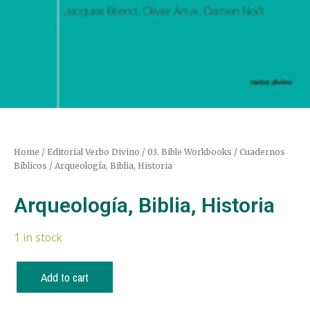
Home
/
Editorial Verbo Divino
/
03. Bible Workbooks / Cuadernos
Bíblicos
/ Arqueología, Biblia, Historia
Arqueología, Biblia, Historia
1 in stock
Add to cart