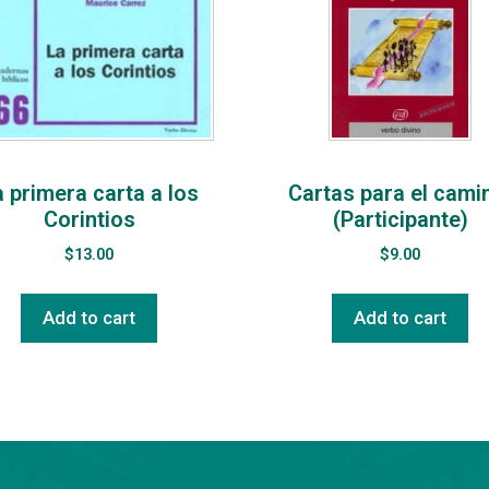
 primera carta a los
Cartas para el cami
Corintios
(Participante)
$
13.00
$
9.00
Add to cart
Add to cart