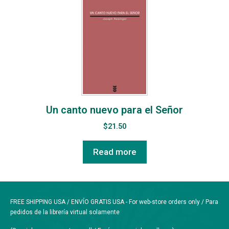
Un canto nuevo para el Señor
$
21.50
Read more
FREE SHIPPING USA / ENVÍO GRATIS USA - For web-store orders only / Para
pedidos de la librería virtual solamente