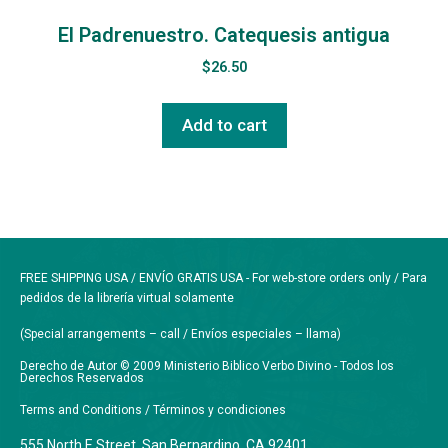
El Padrenuestro. Catequesis antigua
$
26.50
Add to cart
FREE SHIPPING USA / ENVÍO GRATIS USA - For web-store orders only / Para
pedidos de la librería virtual solamente
(Special arrangements – call / Envíos especiales – llama)
Derecho de Autor © 2009 Ministerio Biblico Verbo Divino - Todos los
Derechos Reservados
Terms and Conditions / Términos y condiciones
555 North E Street, San Bernardino, CA 92401