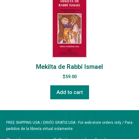
Mekilta de Rabbí Ismael
$
59.00
Add to cart
FREE SHIPPING USA / ENVÍO GRATIS USA - For web-store orders only / Para
pedidos de la librería virtual solamente