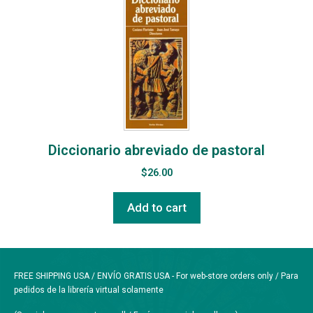
Diccionario abreviado de pastoral
$
26.00
Add to cart
FREE SHIPPING USA / ENVÍO GRATIS USA - For web-store orders only / Para
pedidos de la librería virtual solamente