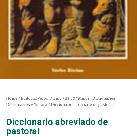
Home
/
Editorial Verbo Divino
/
22.00 "Minor" Dictionaries /
Diccionarios «Minor»
/ Diccionario abreviado de pastoral
Diccionario abreviado de
pastoral