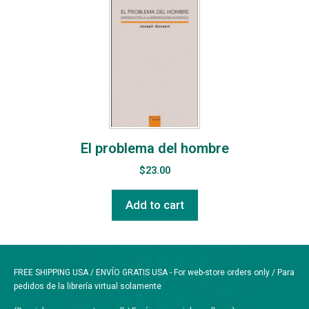
El problema del hombre
$
23.00
Add to cart
FREE SHIPPING USA / ENVÍO GRATIS USA - For web-store orders only / Para
pedidos de la librería virtual solamente