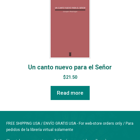
Un canto nuevo para el Señor
$
21.50
Read more
FREE SHIPPING USA / ENVÍO GRATIS USA - For web-store orders only / Para
pedidos de la librería virtual solamente