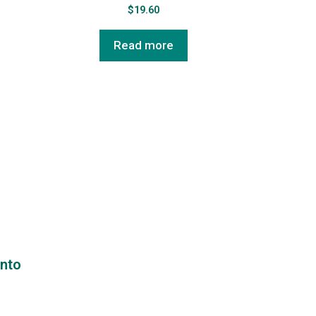
$
19.60
Read more
ento