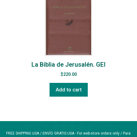
La Biblia de Jerusalén. GEI
$
220.00
Add to cart
FREE SHIPPING USA / ENVÍO GRATIS USA - For web-store orders only / Para