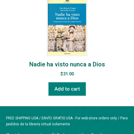
Nadie ha visto nunca a Dios
$
31.00
Add to cart
FREE SHIPPING USA / ENVÍO GRATIS USA - For web-store orders only / Para
pedidos de la librería virtual solamente