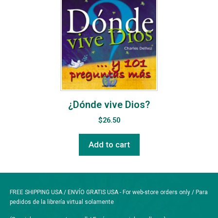
¿Dónde vive Dios?
$
26.50
Add to cart
FREE SHIPPING USA / ENVÍO GRATIS USA - For web-store orders only / Para
pedidos de la librería virtual solamente