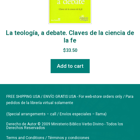
La teología, a debate. Claves de la ciencia de
la fe
$
33.50
Add to cart
FREE SHIPPING USA / ENVÍO GRATIS USA - For web-store orders only / Para
pedidos de la librería virtual solamente
(Special arrangements – call / Envíos especiales – llama)
Derecho de Autor © 2009 Ministerio Biblico Verbo Divino - Todos los
Derechos Reservados
Terms and Conditions / Términos y condiciones