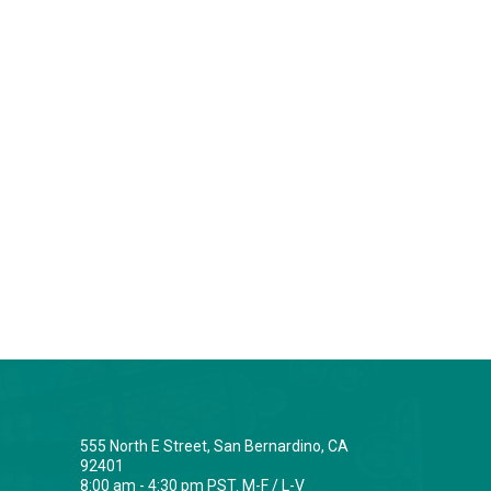
555 North E Street, San Bernardino, CA
92401
8:00 am - 4:30 pm PST. M-F / L-V