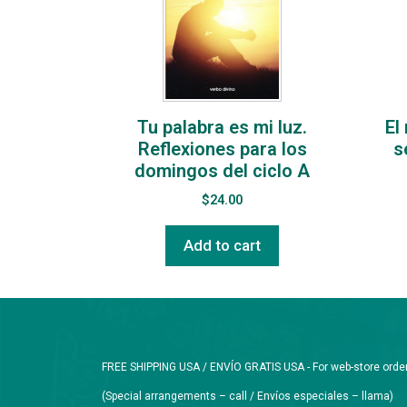
Tu palabra es mi luz.
El
Reflexiones para los
s
domingos del ciclo A
$
24.00
Add to cart
FREE SHIPPING USA / ENVÍO GRATIS USA - For web-store orders 
(Special arrangements – call / Envíos especiales – llama)