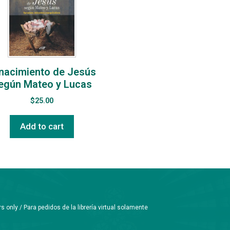
 nacimiento de Jesús
egún Mateo y Lucas
$
25.00
Add to cart
only / Para pedidos de la librería virtual solamente