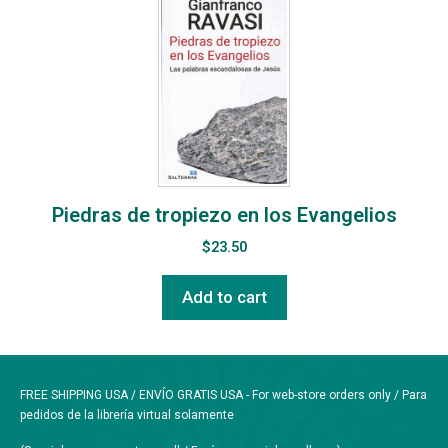
Piedras de tropiezo en los Evangelios
$
23.50
Add to cart
FREE SHIPPING USA / ENVÍO GRATIS USA - For web-store orders only / Para
pedidos de la librería virtual solamente