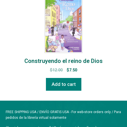
Construyendo el reino de Dios
$
12.00
$
7.50
Add to cart
FREE SHIPPING USA / ENVÍO GRATIS USA - For web-store orders only / Para
pedidos de la librería virtual solamente