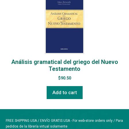
Análisis gramatical del griego del Nuevo
Testamento
$
90.50
Add to cart
FREE SHIPPING USA / ENVÍO GRATIS USA - For web-store orders only / Para
pedidos de la librería virtual solamente