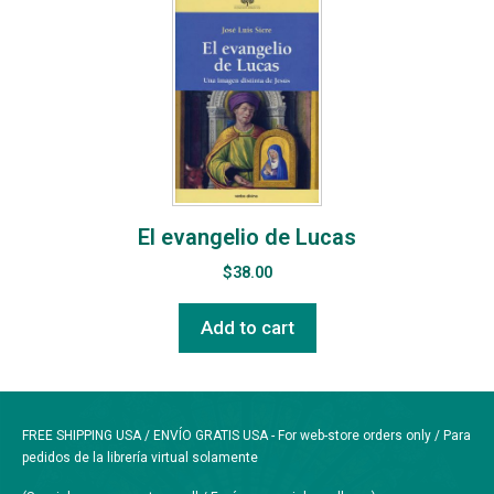
El evangelio de Lucas
$
38.00
Add to cart
FREE SHIPPING USA / ENVÍO GRATIS USA - For web-store orders only / Para
pedidos de la librería virtual solamente