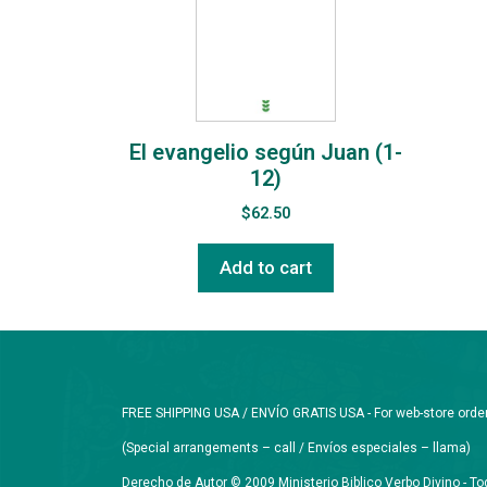
El evangelio según Juan (1-
12)
$
62.50
Add to cart
FREE SHIPPING USA / ENVÍO GRATIS USA - For web-store orders 
(Special arrangements – call / Envíos especiales – llama)
Derecho de Autor © 2009 Ministerio Biblico Verbo Divino - 