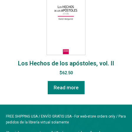
Los Hechos de los apóstoles, vol. II
$
62.50
Read more
FREE SHIPPING USA / ENVÍO GRATIS USA - For web-store orders only / Para
pedidos de la librería virtual solamente