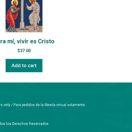
ra mí, vivir es Cristo
$
37.00
Add to cart
only / Para pedidos de la librería virtual solamente
Todos los Derechos Reservados