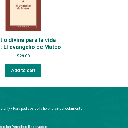
tio divina para la vida
a: El evangelio de Mateo
$
29.00
Add to cart
only / Para pedidos de la librería virtual solamente
Todos los Derechos Reservados