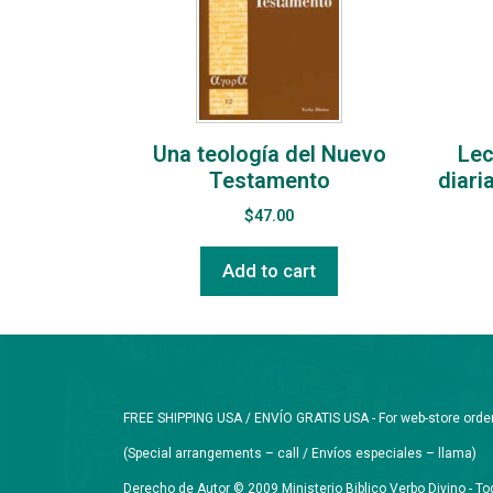
Una teología del Nuevo
Lec
Testamento
diari
$
47.00
Add to cart
FREE SHIPPING USA / ENVÍO GRATIS USA - For web-store orders 
(Special arrangements – call / Envíos especiales – llama)
Derecho de Autor © 2009 Ministerio Biblico Verbo Divino - 