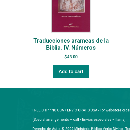
Traducciones arameas de la
Biblia. IV. Números
$
43.00
Add to cart
FREE SHIPPING USA / ENVÍO GRATIS USA - For web-store orders 
(Special arrangements – call / Envíos especiales – llama)
Derecho de Autor © 2009 Ministerio Biblico Verbo Divino - 