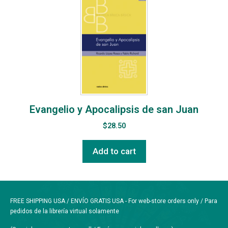
Evangelio y Apocalipsis de san Juan
$
28.50
Add to cart
FREE SHIPPING USA / ENVÍO GRATIS USA - For web-store orders only / Para
pedidos de la librería virtual solamente