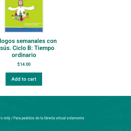
álogos semanales con
sús. Ciclo B: Tiempo
ordinario
$
14.00
Add to cart
only / Para pedidos de la librería virtual solamente