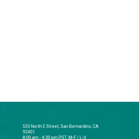
555 North E Street, San Bernardino, CA
92401
8:00 am - 4:30 pm PST. M-F / L-V