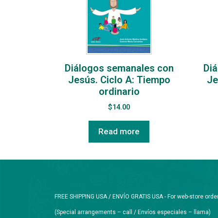
Diálogos semanales con
Di
Jesús. Ciclo A: Tiempo
Je
ordinario
$
14.00
Read more
FREE SHIPPING USA / ENVÍO GRATIS USA - For web-store orders 
(Special arrangements – call / Envíos especiales – llama)