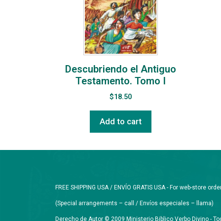
Descubriendo el Antiguo
Testamento. Tomo I
$
18.50
Add to cart
FREE SHIPPING USA / ENVÍO GRATIS USA - For web-store orders 
(Special arrangements – call / Envíos especiales – llama)
Derecho de Autor © 2009 Ministerio Biblico Verbo Divino - 