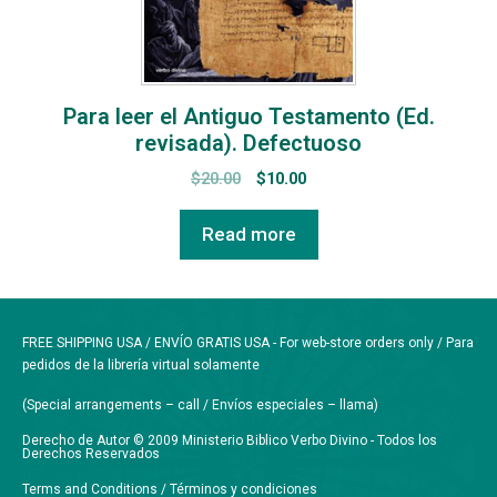
Para leer el Antiguo Testamento (Ed.
revisada). Defectuoso
$
20.00
$
10.00
Read more
FREE SHIPPING USA / ENVÍO GRATIS USA - For web-store orders only / Para
pedidos de la librería virtual solamente
(Special arrangements – call / Envíos especiales – llama)
Derecho de Autor © 2009 Ministerio Biblico Verbo Divino - Todos los
Derechos Reservados
Terms and Conditions / Términos y condiciones