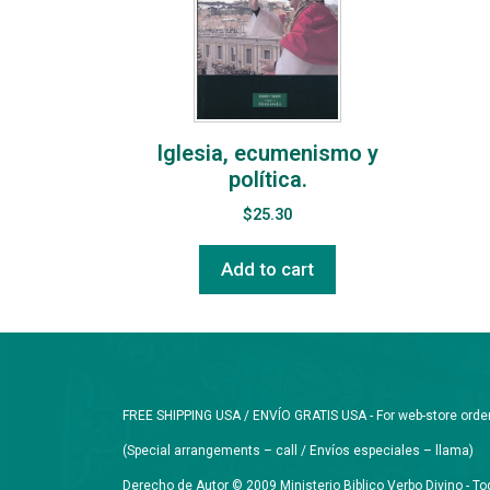
Iglesia, ecumenismo y
política.
$
25.30
Add to cart
FREE SHIPPING USA / ENVÍO GRATIS USA - For web-store orders 
(Special arrangements – call / Envíos especiales – llama)
Derecho de Autor © 2009 Ministerio Biblico Verbo Divino - 