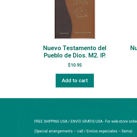
Nuevo Testamento del
Nu
Pueblo de Dios. M2. IP.
$
10.95
Add to cart
FREE SHIPPING USA / ENVÍO GRATIS USA - For web-store orders 
(Special arrangements – call / Envíos especiales – llama)