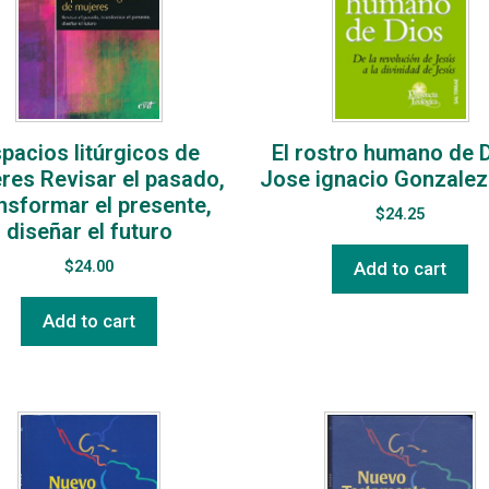
pacios litúrgicos de
El rostro humano de D
res Revisar el pasado,
Jose ignacio Gonzalez
nsformar el presente,
$
24.25
diseñar el futuro
$
24.00
Add to cart
Add to cart