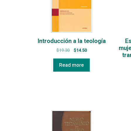
Introducción a la teología
Es
muje
$
19.30
$
14.50
tra
Read more