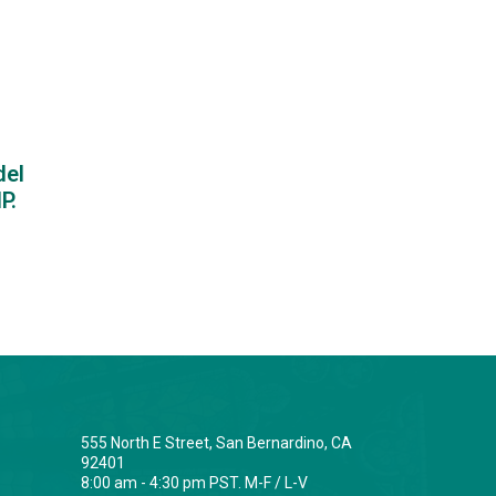
del
P.
555 North E Street, San Bernardino, CA
92401
8:00 am - 4:30 pm PST. M-F / L-V