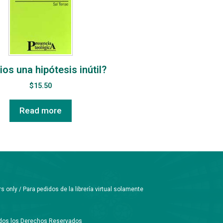
ios una hipótesis inútil?
$
15.50
Read more
only / Para pedidos de la librería virtual solamente
Todos los Derechos Reservados