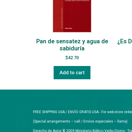
Pan de sensatez y agua de
¿Es D
sabiduría
$
42.70
Add to cart
FREE SHIPPING USA / ENVÍO GRATIS USA - For web-store orders 
(Special arrangements – call / Envíos especiales – llama)
Derecho de Autor © 2009 Ministerio Biblico Verbo Divino - 