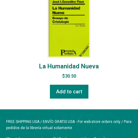
La Humanidad Nueva
$
30.50
Add to cart
FREE SHIPPING USA / ENVÍO GRATIS USA - For web-store orders only / Para
pedidos de la librería virtual solamente