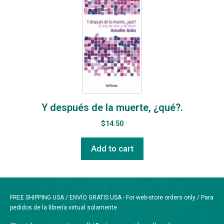
Y después de la muerte, ¿qué?.
$
14.50
Add to cart
FREE SHIPPING USA / ENVÍO GRATIS USA - For web-store orders only / Para
pedidos de la librería virtual solamente