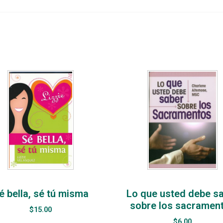
é bella, sé tú misma
Lo que usted debe s
sobre los sacramen
$
15.00
$
6.00