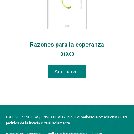
Razones para la esperanza
$
19.00
Add to cart
FREE SHIPPING USA / ENVÍO GRATIS USA - For web-store orders only / Para
pedidos de la librería virtual solamente
(Special arrangements – call / Envíos especiales – llama)