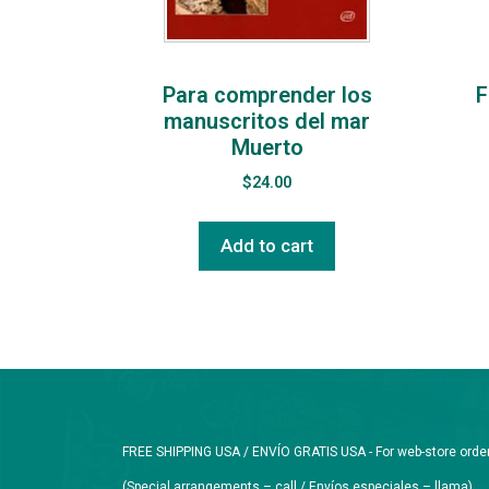
Para comprender los
F
manuscritos del mar
Muerto
$
24.00
Add to cart
FREE SHIPPING USA / ENVÍO GRATIS USA - For web-store orders 
(Special arrangements – call / Envíos especiales – llama)