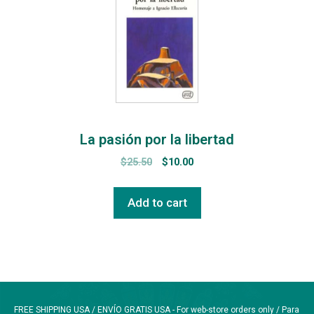
La pasión por la libertad
$
25.50
$
10.00
Add to cart
FREE SHIPPING USA / ENVÍO GRATIS USA - For web-store orders only / Para