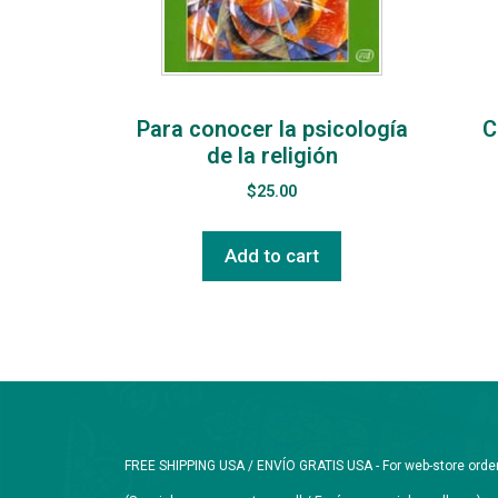
Para conocer la psicología
C
de la religión
$
25.00
Add to cart
FREE SHIPPING USA / ENVÍO GRATIS USA - For web-store orders 