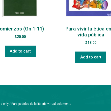
omienzos (Gn 1-11)
Para vivir la ética en
vida pública
$
20.00
$
18.00
Add to cart
Add to cart
only / Para pedidos de la librería virtual solamente