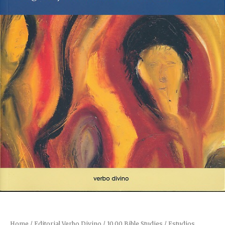
Home
/
Editorial Verbo Divino
/
10.00 Bible Studies / Estudios