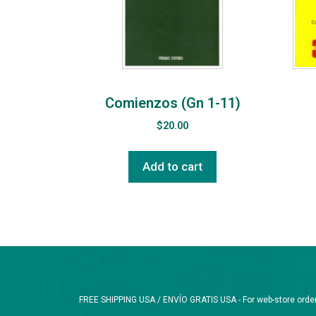
Comienzos (Gn 1-11)
$
20.00
Add to cart
FREE SHIPPING USA / ENVÍO GRATIS USA - For web-store orders 