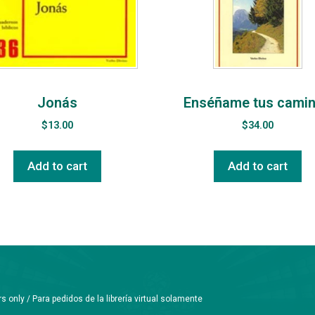
Jonás
Enséñame tus cami
$
13.00
$
34.00
Add to cart
Add to cart
only / Para pedidos de la librería virtual solamente