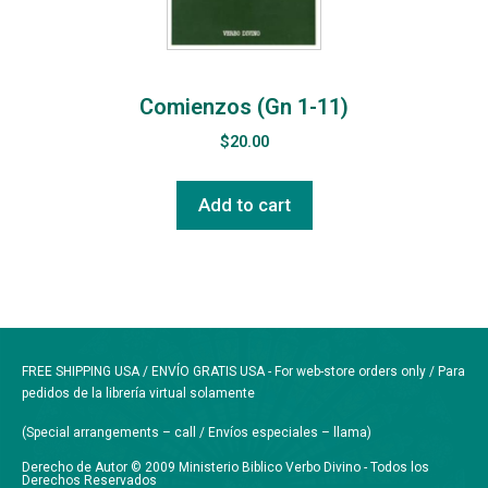
Comienzos (Gn 1-11)
$
20.00
Add to cart
FREE SHIPPING USA / ENVÍO GRATIS USA - For web-store orders only / Para
pedidos de la librería virtual solamente
(Special arrangements – call / Envíos especiales – llama)
Derecho de Autor © 2009 Ministerio Biblico Verbo Divino - Todos los
Derechos Reservados