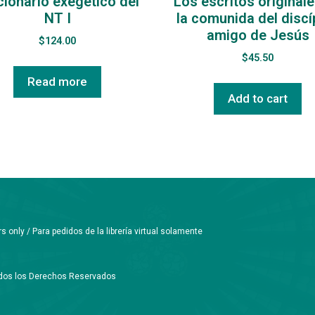
cionario exegético del
Los escritos original
NT I
la comunida del discí
amigo de Jesús
$
124.00
$
45.50
Read more
Add to cart
only / Para pedidos de la librería virtual solamente
Todos los Derechos Reservados