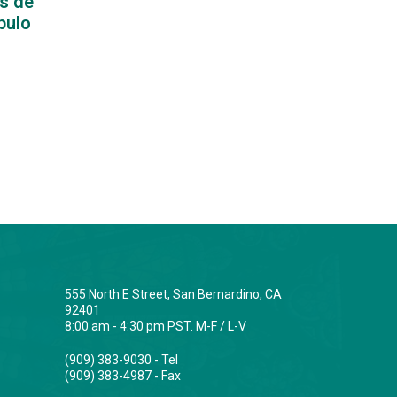
es de
pulo
555 North E Street, San Bernardino, CA
92401
8:00 am - 4:30 pm PST. M-F / L-V
(909) 383-9030 - Tel
(909) 383-4987 - Fax