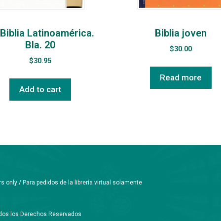
Biblia Latinoamérica.
Biblia joven
Bla. 20
$
30.00
$
30.95
Read more
Add to cart
only / Para pedidos de la librería virtual solamente
Todos los Derechos Reservados