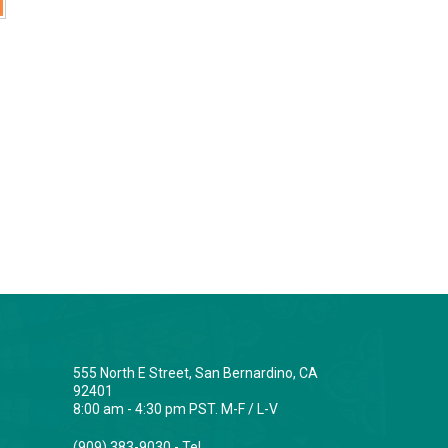
555 North E Street, San Bernardino, CA
92401
8:00 am - 4:30 pm PST. M-F / L-V
(909) 383-9030 - Tel