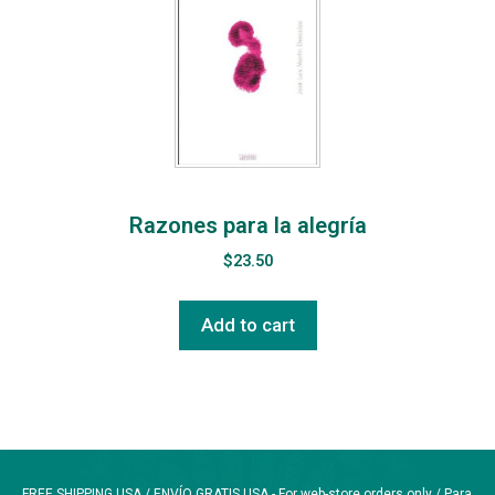
Razones para la alegría
$
23.50
Add to cart
FREE SHIPPING USA / ENVÍO GRATIS USA - For web-store orders only / Para