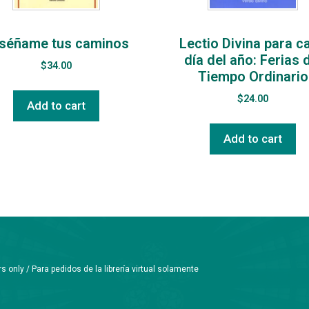
séñame tus caminos
Lectio Divina para c
día del año: Ferias 
$
34.00
Tiempo Ordinario
$
24.00
Add to cart
Add to cart
only / Para pedidos de la librería virtual solamente