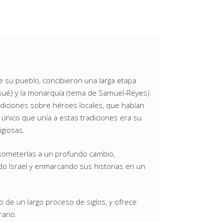
 de su pueblo, concibieron una larga etapa
 Josué) y la monarquía (tema de Samuel-Reyes).
radiciones sobre héroes locales, que habían
o único que unía a estas tradiciones era su
igiosas.
 someterlas a un profundo cambio,
odo Israel y enmarcando sus historias en un
to de un largo proceso de siglos, y ofrece
rario.