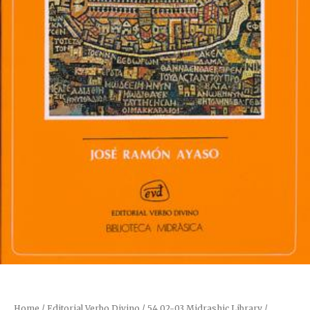
Home
/
Editorial Verbo Divino
/
54.02-03 Midrashic Library /