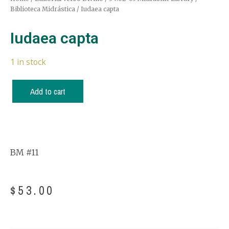
Biblioteca Midrástica
/ Iudaea capta
Iudaea capta
1 in stock
Add to cart
BM #11
$
53.00